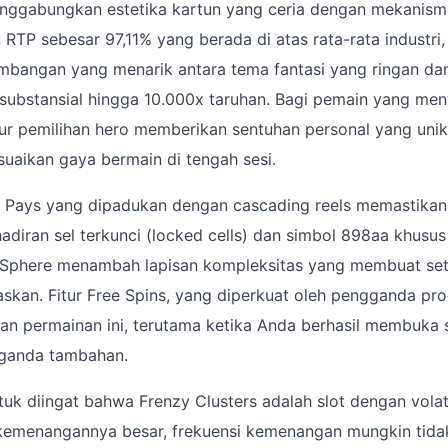
menggabungkan estetika kartun yang ceria dengan mekanis
TP sebesar 97,11% yang berada di atas rata-rata industri,
bangan yang menarik antara tema fantasi yang ringan dan
ubstansial hingga 10.000x taruhan. Bagi pemain yang men
itur pemilihan hero memberikan sentuhan personal yang un
uaikan gaya bermain di tengah sesi.
 Pays yang dipadukan dengan cascading reels memastikan 
hadiran sel terkunci (locked cells) dan simbol 898aa khusu
 Sphere menambah lapisan kompleksitas yang membuat se
skan. Fitur Free Spins, yang diperkuat oleh pengganda prog
an permainan ini, terutama ketika Anda berhasil membuka 
ganda tambahan.
uk diingat bahwa Frenzy Clusters adalah slot dengan volatil
kemenangannya besar, frekuensi kemenangan mungkin tidak