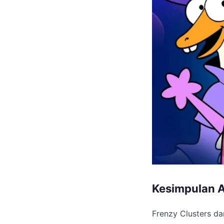
Kesimpulan A
Frenzy Clusters d