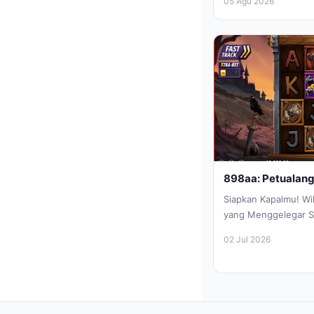
05 Agu 2026
namun...
898aa: Petualang
Siapkan Kapalmu! Wil
yang Menggelegar S
Valhalla! Slotmill bar
02 Jul 2026