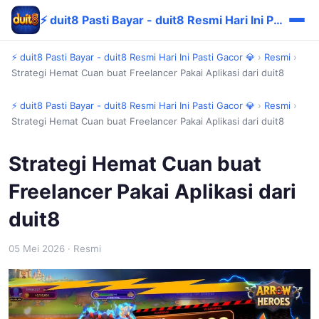
⚡ duit8 Pasti Bayar - duit8 Resmi Hari Ini Pasti Gacor 💎
⚡ duit8 Pasti Bayar - duit8 Resmi Hari Ini Pasti Gacor 💎
›
Resmi
›
Strategi Hemat Cuan buat Freelancer Pakai Aplikasi dari duit8
⚡ duit8 Pasti Bayar - duit8 Resmi Hari Ini Pasti Gacor 💎
›
Resmi
›
Strategi Hemat Cuan buat Freelancer Pakai Aplikasi dari duit8
Strategi Hemat Cuan buat
Freelancer Pakai Aplikasi dari
duit8
05 Mei 2026
· Resmi